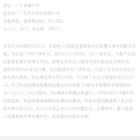
地址：广东省惠州市
投资商：广东东贝科技有限公司
设备类型：垂直移动类；地上8层。
出入口：16个；车位数：398个。
项目总占地面积1300㎡，采用地上8层新型垂直移动式智慧立体车库解决方
案，共创造了398个停车位，其中162个SUV位，236个轿车位，为新产业园
区配套智慧立体停车项目。如果在该地块上建设传统平面自走式停车场，
按照常规40㎡/车位计算，则仅能提供32个停车位。应用了怡丰的全自动立
体车库方案后，车位增加率达到1143%，平均单个车位占地面积也仅为3.1
㎡。东江科技园绿色智慧制造建设项目搭载了4套怡丰智慧停车管理系统、
16个出入口、4台升降机，4台横移车和搬运机器人，可同时进行16辆车的
存取服务，有效保障高峰期的车辆存取需求。存取车使用触摸屏人脸识别
和车牌识别方式，出入口采用正进正出的布置形式，无需倒车，最大程度
上保障驾驶员停车便利性，有效提升存取车效率。